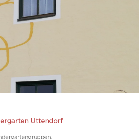
dergarten Uttendorf
Kindergartengruppen,